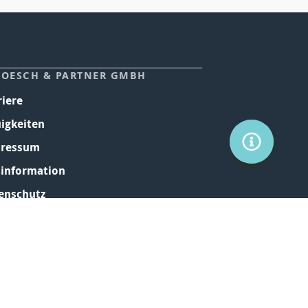
HOESCH & PARTNER GMBH
riere
igkeiten
SERVICE
ressum
tinformation
enschutz
B
kie-Einstellungen