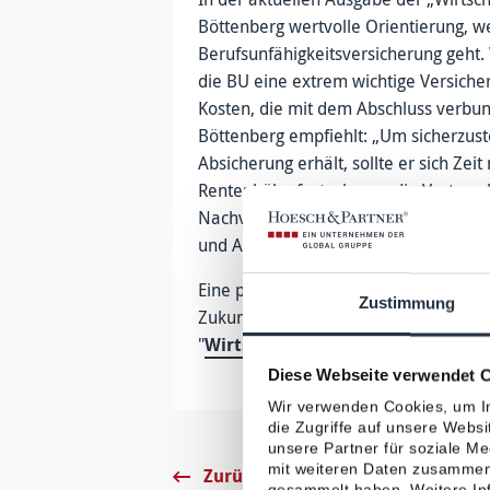
Böttenberg wertvolle Orientierung, 
Berufsunfähigkeitsversicherung geht. 
die BU eine extrem wichtige Versiche
Kosten, die mit dem Abschluss verbun
Böttenberg empfiehlt: „Um sicherzust
Absicherung erhält, sollte er sich Zei
Rentenhöhe festzulegen, die Vertrags
Nachversicherungsgarantien zu prüfe
und Angebote sorgfältig zu vergleiche
Eine professionelle Beratung kann auc
Zustimmung
Zukunft zu finden. Den vollständigen 
"
Wirtschaftswoche
" erhalten Sie hi
Diese Webseite verwendet 
Wir verwenden Cookies, um In
die Zugriffe auf unsere Webs
unsere Partner für soziale M
mit weiteren Daten zusammen,
Zurück zur Übersicht
gesammelt haben. Weitere Inf