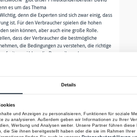
wenn es um das Thema
Wichtig, denn die Experten sind sich zwar einig, dass
rung ist. Für den Verbraucher spielen die hohen
den sein können, aber auch eine große Rolle.
ellen, dass der Verbraucher die bestmögliche
t nehmen, die Bedingungen zu verstehen, die richtige
laufzeit zu wählen, die Dynamik- und
n, die Gesundheitsprüfung korrekt durchzuführen
n.“
h hier dabei helfen, den richtigen Schutz für seine
Details
Beitrag von Jessica Schwarzer in der
er:
https://bitly.ws/UBgf
Cookies
halte und Anzeigen zu personalisieren, Funktionen für soziale M
ite zu analysieren. Außerdem geben wir Informationen zu Ihrer V
edien, Werbung und Analysen weiter. Unsere Partner führen diese
 die Sie ihnen bereitgestellt haben oder die sie im Rahmen Ihrer
Nächster Beitrag
ormationen finden Sie auch in unserer
Datenschutzerklärung
un