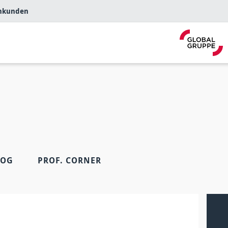
nkunden
LOG
PROF. CORNER