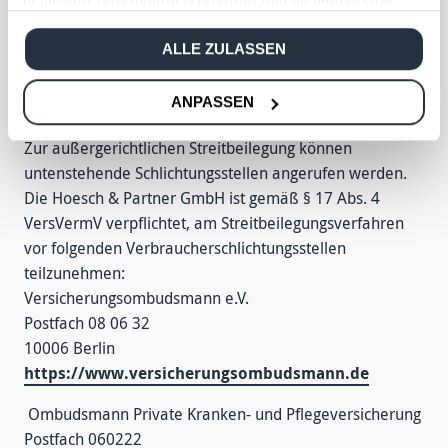
in unserer
Datenschutzerklärung
und im
Impressum
.
indirekte Beteiligung von über zehn Prozent an den
Stimmrechten oder am Kapital der Hoesch & Partner
ALLE ZULASSEN
GmbH.
Information zu den Schlichtungsstellen gemäß §
ANPASSEN
214 Versicherungsvertragsgesetz
Zur außergerichtlichen Streitbeilegung können
untenstehende Schlichtungsstellen angerufen werden.
Die Hoesch & Partner GmbH ist gemäß § 17 Abs. 4
VersVermV verpflichtet, am Streitbeilegungsverfahren
vor folgenden Verbraucherschlichtungsstellen
teilzunehmen:
Versicherungsombudsmann e.V.
Postfach 08 06 32
10006 Berlin
https://www.versicherungsombudsmann.de
Ombudsmann Private Kranken- und Pflegeversicherung
Postfach 060222