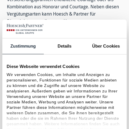
Kombination aus Honorar und Courtage. Neben diesen
Vergütungsarten kann Hoesch & Partner für
Dienstleistungen, die gegenüber
Versicherungsunternehmen erbracht werden, eine
gesonderte Vergütung von den
Versicherungsunternehmen erhalten.
Zustimmung
Details
Über Cookies
Vergütung als Finanzanlagenvermittler
Die Vergütung für die Anlagevermittlung erfolgt durch
Diese Webseite verwendet Cookies
den Kunden in Form eines vereinbarten Serviceentgelts.
Wir verwenden Cookies, um Inhalte und Anzeigen zu
Beteiligungen:
personalisieren, Funktionen für soziale Medien anbieten
zu können und die Zugriffe auf unsere Website zu
Die Hoesch & Partner GmbH hält keine direkte oder
analysieren. Außerdem geben wir Informationen zu Ihrer
indirekte Beteiligung von über zehn Prozent an den
Verwendung unserer Website an unsere Partner für
Stimmrechten oder am Kapital eines
soziale Medien, Werbung und Analysen weiter. Unsere
Partner führen diese Informationen möglicherweise mit
Versicherungsunternehmens. Umgekehrt hält auch kein
weiteren Daten zusammen, die Sie ihnen bereitgestellt
Versicherungsunternehmen oder Mutterunternehmen
haben oder die sie im Rahmen Ihrer Nutzung der Dienste
eines Versicherungsunternehmens eine direkte oder
gesammelt haben. Weitere Informationen finden Sie auch