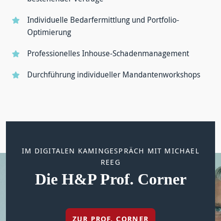
Individuelle Bedarf­ermittlung und Portfolio-
Optimierung
Professionelles Inhouse-Schaden­management
Durchführung individueller Mandanten­workshops
IM DIGITALEN KAMINGESPRÄCH MIT MICHAEL
BERATUNG VOM PROFI – EMPFOHLEN VON
FAQ-SPEZIAL IM YOUTUBE FORMAT
FINANZTIP
REEG
Mission Money: Sie fragen
Die H&P Prof. Corner
Private
- wir antworten
Krankenversicherung
ZUR PROF. CORNER