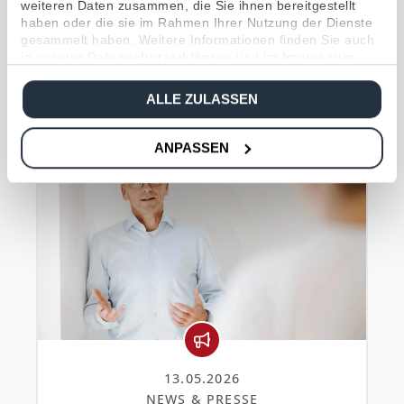
zum Thema Gewerbekunden
weiteren Daten zusammen, die Sie ihnen bereitgestellt
haben oder die sie im Rahmen Ihrer Nutzung der Dienste
gesammelt haben. Weitere Informationen finden Sie auch
in unserer
Datenschutzerklärung
und im
Impressum
.
Das könnte Sie auch interessieren
ALLE ZULASSEN
ANPASSEN
13.05.2026
NEWS & PRESSE