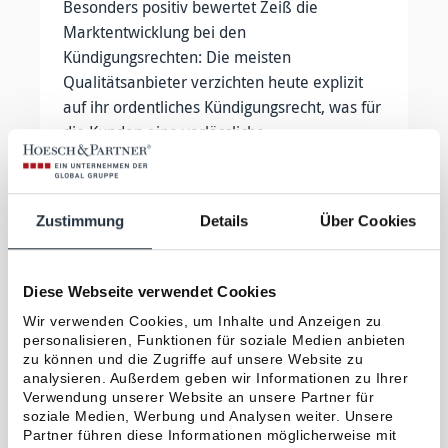
Besonders positiv bewertet Zeiß die
Marktentwicklung bei den
Kündigungsrechten: Die meisten
Qualitätsanbieter verzichten heute explizit
auf ihr ordentliches Kündigungsrecht, was für
die Kunden eine verlässliche
Planungsgrundlage schafft.
Der Beitrag erschien in der
Zustimmung
Details
Über Cookies
Wirtschaftswoche
(Ausgabe Februar
2026).
Diese Webseite verwendet Cookies
Wir verwenden Cookies, um Inhalte und Anzeigen zu
personalisieren, Funktionen für soziale Medien anbieten
zu können und die Zugriffe auf unsere Website zu
Zurück zur Übersicht
analysieren. Außerdem geben wir Informationen zu Ihrer
Verwendung unserer Website an unsere Partner für
Nächster Beitrag
soziale Medien, Werbung und Analysen weiter. Unsere
Hoesch & Partner auf Procontra: Interview mit Alexander Ebert
Partner führen diese Informationen möglicherweise mit