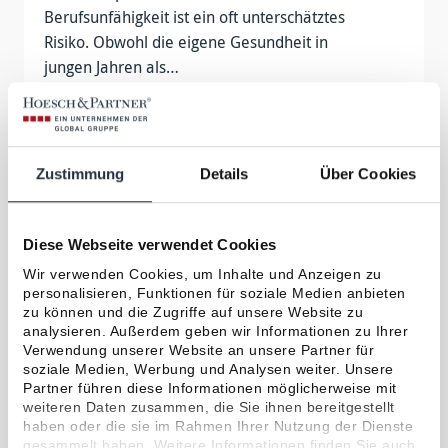
Berufsunfähigkeit ist ein oft unterschätztes
Risiko. Obwohl die eigene Gesundheit in
jungen Jahren als…
Tierversicherung
Zustimmung
Details
Über Cookies
… Gesundheit Haus, Wohnen & Leben
Existenzschutz Haftpflicht Finanzen Fahrzeuge
OP-Versicherung: Es gibt auch die Möglichkeit
Diese Webseite verwendet Cookies
nur die OP-Kosten zu versichern, also eine
Wir verwenden Cookies, um Inhalte und Anzeigen zu
günstigere Alternative,…
personalisieren, Funktionen für soziale Medien anbieten
zu können und die Zugriffe auf unsere Website zu
analysieren. Außerdem geben wir Informationen zu Ihrer
Verwendung unserer Website an unsere Partner für
Fahrzeuge
soziale Medien, Werbung und Analysen weiter. Unsere
Partner führen diese Informationen möglicherweise mit
… den für Sie passenden Weg und Standort!
weiteren Daten zusammen, die Sie ihnen bereitgestellt
Die Hoesch & Partner GmbH gehört zu den
haben oder die sie im Rahmen Ihrer Nutzung der Dienste
gesammelt haben. Weitere Informationen finden Sie auch