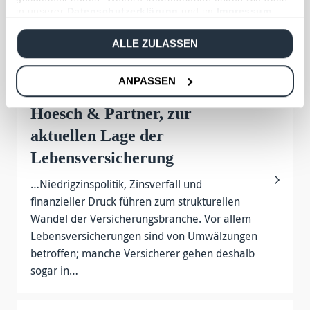
größten unabhängigen Versicherungsmaklern
in unserer
Datenschutzerklärung
und im
Impressum
.
in Deutschland mit Hauptsitz in Frankfurt am
Main und Niederlassungen in München und…
ALLE ZULASSEN
ANPASSEN
Carlos Reiss, Gründer von
Hoesch & Partner, zur
aktuellen Lage der
Lebensversicherung
…Niedrigzinspolitik, Zinsverfall und
finanzieller Druck führen zum strukturellen
Wandel der Versicherungsbranche. Vor allem
Lebensversicherungen sind von Umwälzungen
betroffen; manche Versicherer gehen deshalb
sogar in…