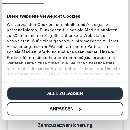
Diese Webseite verwendet Cookies
Wir verwenden Cookies, um Inhalte und Anzeigen zu
personalisieren, Funktionen für soziale Medien anbieten
zu können und die Zugriffe auf unsere Website zu
analysieren. Außerdem geben wir Informationen zu Ihrer
Verwendung unserer Website an unsere Partner für
soziale Medien, Werbung und Analysen weiter. Unsere
Partner führen diese Informationen möglicherweise mit
weiteren Daten zusammen, die Sie ihnen bereitgestellt
haben oder die sie im Rahmen Ihrer Nutzung der Dienste
gesammelt haben. Weitere Informationen finden Sie auch
in unserer
Datenschutzerklärung
und im
Impressum
.
ALLE ZULASSEN
13.05.2026
NEWS & PRESSE
ANPASSEN
Hoesch & Partner in der Wirtschaftswoche:
Interview mit Helmut Zeiss zum Thema
Zahnzusatzversicherung