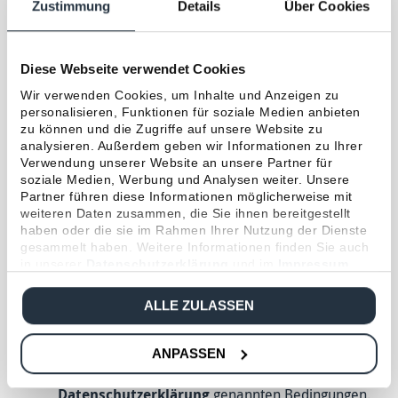
Zustimmung
Details
Über Cookies
Standort
Diese Webseite verwendet Cookies
Mein Interesse
*
Wir verwenden Cookies, um Inhalte und Anzeigen zu
personalisieren, Funktionen für soziale Medien anbieten
zu können und die Zugriffe auf unsere Website zu
analysieren. Außerdem geben wir Informationen zu Ihrer
Sie sind bereits Kunde?
*
Verwendung unserer Website an unsere Partner für
soziale Medien, Werbung und Analysen weiter. Unsere
Partner führen diese Informationen möglicherweise mit
weiteren Daten zusammen, die Sie ihnen bereitgestellt
haben oder die sie im Rahmen Ihrer Nutzung der Dienste
Ihre Nachricht
gesammelt haben. Weitere Informationen finden Sie auch
in unserer
Datenschutzerklärung
und im
Impressum
.
Ich willige ein, dass die Hoesch & Partner GmbH
ALLE ZULASSEN
meine oben genannten Daten speichert und in
Kooperation an einen
Partner der Global
Gruppe
weitergibt, der mich künftig berät. Die
ANPASSEN
Verarbeitung erfolgt unter den in der
Datenschutzerklärung
genannten Bedingungen.