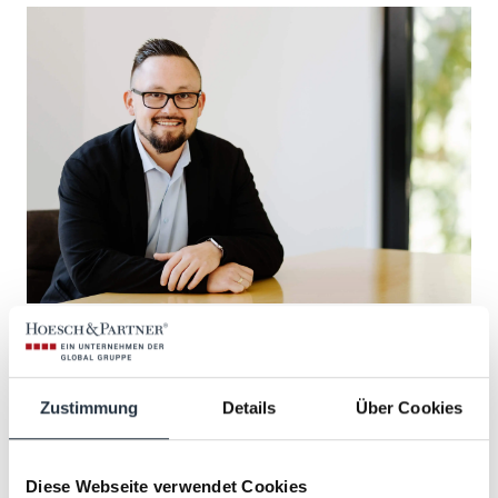
Auf der Suche nach geeigneten
Zustimmung
Details
Über Cookies
Mitarbeitenden für das Hoesch &
Partner Gesamtbild wählen wir mit
Diese Webseite verwendet Cookies
Sorgfalt aus. Wir HR Business Partner