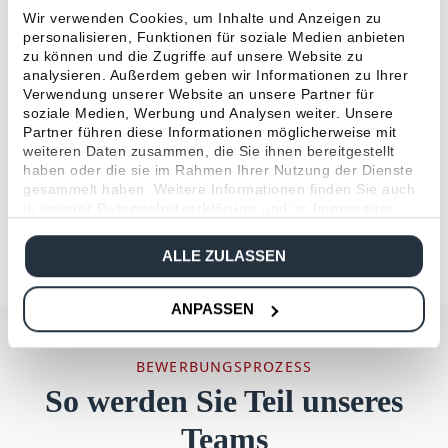
Wir verwenden Cookies, um Inhalte und Anzeigen zu
begleiten Bewerbende während des
personalisieren, Funktionen für soziale Medien anbieten
zu können und die Zugriffe auf unsere Website zu
Prozesses und stellen Ihnen das
analysieren. Außerdem geben wir Informationen zu Ihrer
Unternehmen mit Herz und
Verwendung unserer Website an unsere Partner für
soziale Medien, Werbung und Analysen weiter. Unsere
Leidenschaft vor.
Partner führen diese Informationen möglicherweise mit
weiteren Daten zusammen, die Sie ihnen bereitgestellt
haben oder die sie im Rahmen Ihrer Nutzung der Dienste
Christian Taropin
gesammelt haben. Weitere Informationen finden Sie auch
in unserer
Datenschutzerklärung
und im
Impressum
.
HR Business Partner
ALLE ZULASSEN
ANPASSEN
BEWERBUNGSPROZESS
So werden Sie Teil unseres
Teams