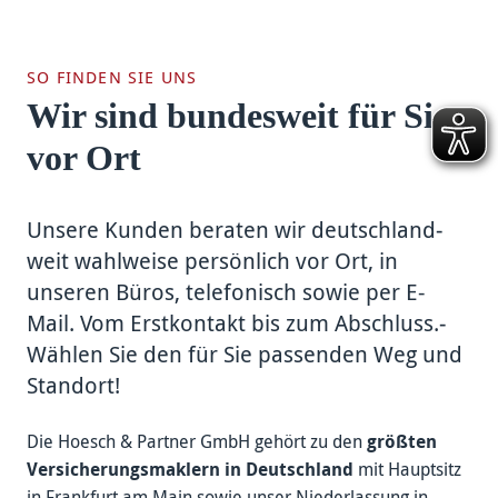
SO FINDEN SIE UNS
Wir sind bundesweit für Sie
vor Ort
Unsere Kunden be­raten wir deutsch­land­
weit wahl­weise per­sönlich vor Ort,­ in
unseren Büros, tele­fonisch sowie per E-
Mail.­ Vom Erst­kon­takt bis zum Ab­schluss.­
Wählen Sie den für Sie pas­senden Weg und
Stand­ort!­
Die Hoesch & Partner GmbH ge­hört zu den
größ­ten
Ver­sicher­ungs­maklern in Deutsch­land
mit Haupt­sitz
in Frankfurt am Main sowie unser Niederlassung in