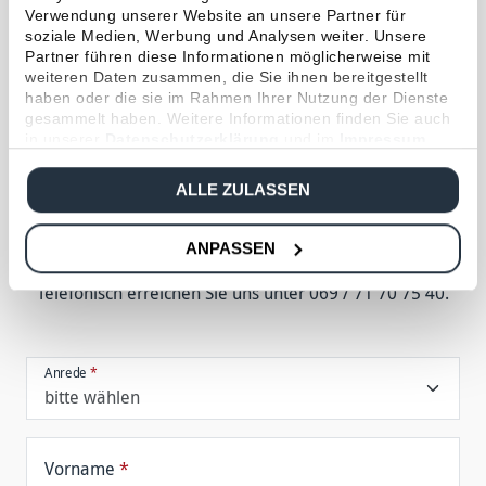
Verwendung unserer Website an unsere Partner für
soziale Medien, Werbung und Analysen weiter. Unsere
BERATUNG ANFORDERN
Partner führen diese Informationen möglicherweise mit
In 2 Minuten zur
weiteren Daten zusammen, die Sie ihnen bereitgestellt
haben oder die sie im Rahmen Ihrer Nutzung der Dienste
persönlichen Beratung
gesammelt haben. Weitere Informationen finden Sie auch
in unserer
Datenschutzerklärung
und im
Impressum
.
ALLE ZULASSEN
Bitte füllen Sie das For­mular mög­lichst voll­ständig aus.
Wir kontakt­ieren Sie
in Kürze
mit Termin­vor­schlägen für
Ihre persön­liche Be­ratung.
ANPASSEN
Tele­fonisch er­reichen Sie uns unter 069 / 71 70 75 40.
Anrede
*
Vorname
*