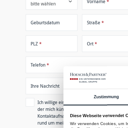
Vorname
*
Geburtsdatum
Straße
*
PLZ
*
Ort
*
Telefon
*
Ihre Nachricht
Zustimmung
Ich willige ein, dass die Hoesch & Partner
der mich künftig berät. Die Verarbeitung erfo
Diese Webseite verwendet 
Kontaktaufnahme per E-Mail, Post oder Tele
rund um mein Risiko- und Vorsorgemanagement
Wir verwenden Cookies, um In