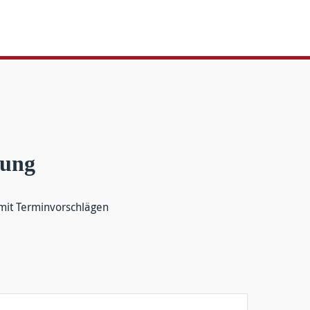
tung
it Termin­vor­schlägen