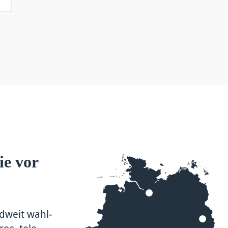
ie vor
d­weit wahl­