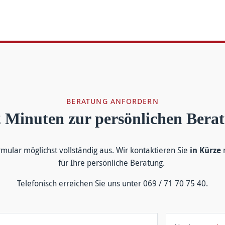
BERATUNG ANFORDERN
2 Minuten zur persönlichen Bera
r­mular mög­lichst voll­ständig aus. Wir kontakt­ieren Sie
in Kürze
m
für Ihre persön­liche Be­ratung.
Tele­fonisch er­reichen Sie uns unter 069 / 71 70 75 40.