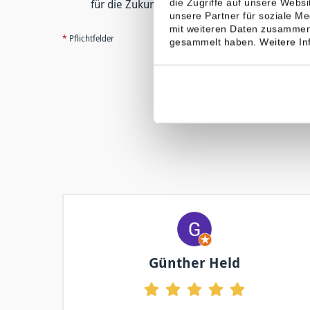
für die Zukunft widerrufen. Die
AGB
und
Ers
die Zugriffe auf unsere Webs
unsere Partner für soziale M
mit weiteren Daten zusammen,
*
Pflichtfelder
gesammelt haben. Weitere Inf
Günther Held