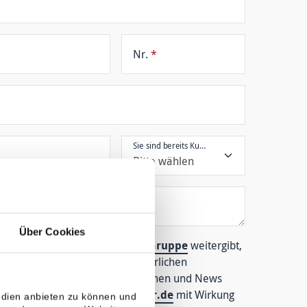
Nr.
*
Sie sind bereits Kunde?
*
Über Cookies
n an einen
Partner der Global Gruppe
weitergibt,
gen. Der zur Beratung erforderlichen
bermittlung wichtiger Informationen und News
management@hoesch-partner.de
mit Wirkung
edien anbieten zu können und