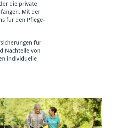
der die private
­fangen. Mit der
ns für den Pflege­
sicher­ungen für
nd Nachteile von
n indivi­duelle