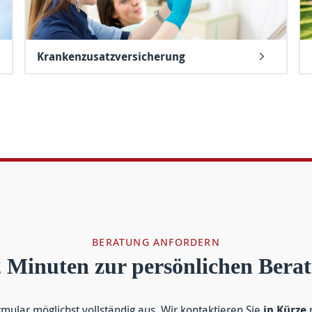
Krankenzusatzversicherung
BERATUNG ANFORDERN
2 Minuten zur persönlichen Bera
r­mular mög­lichst voll­ständig aus. Wir kontakt­ieren Sie
in Kürze
m