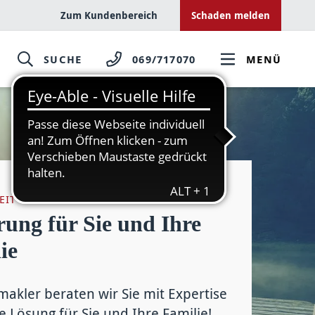
Zum Kundenbereich
Schaden melden
SUCHE
069/717070
MENÜ
EIT
rung für Sie und Ihre
ie
makler beraten wir Sie mit Expertise
e Lö­sung für Sie und Ihre Familie!