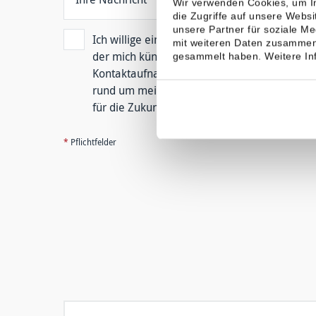
Wir verwenden Cookies, um In
die Zugriffe auf unsere Webs
unsere Partner für soziale M
Ich willige ein, dass die Hoesch & Partner
mit weiteren Daten zusammen,
der mich künftig berät. Die Verarbeitung erfo
gesammelt haben. Weitere Inf
Kontaktaufnahme per E-Mail, Post oder Tele
rund um mein Risiko- und Vorsorgemanagement
für die Zukunft widerrufen. Die
AGB
und
Ers
*
Pflichtfelder