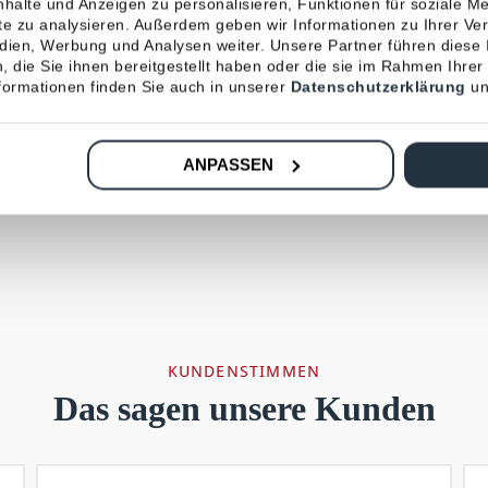
halte und Anzeigen zu personalisieren, Funktionen für soziale M
ite zu analysieren. Außerdem geben wir Informationen zu Ihrer V
edien, Werbung und Analysen weiter. Unsere Partner führen diese
 GmbH meine oben genannten Daten speichert und in Kooperatio
 die Sie ihnen bereitgestellt haben oder die sie im Rahmen Ihrer
lgt unter den in der
Datenschutzerklärung
genannten Bedingun
ormationen finden Sie auch in unserer
Datenschutzerklärung
un
fon durch den genannten Partner stimme ich zu – ebenso der Ü
. Alle Einwilligungen kann ich jederzeit per E-Mail an
daten
tinformation
habe ich gelesen.
*
ANPASSEN
KUNDENSTIMMEN
Das sagen unsere Kunden