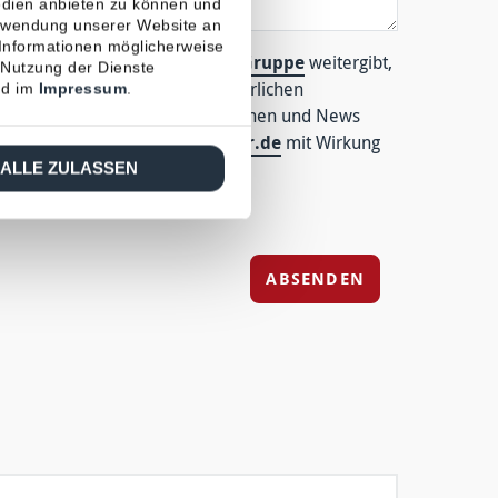
edien anbieten zu können und
erwendung unserer Website an
 Informationen möglicherweise
n an einen
Partner der Global Gruppe
weitergibt,
 Nutzung der Dienste
gen. Der zur Beratung erforderlichen
d im
Impressum
.
bermittlung wichtiger Informationen und News
management@hoesch-partner.de
mit Wirkung
ALLE ZULASSEN
ABSENDEN