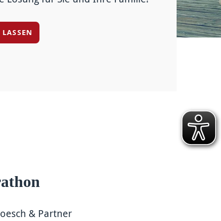
N LASSEN
rathon
Hoesch & Partner