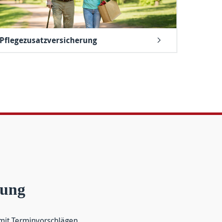
Pflegezusatzversicherung
tung
it Termin­vor­schlägen