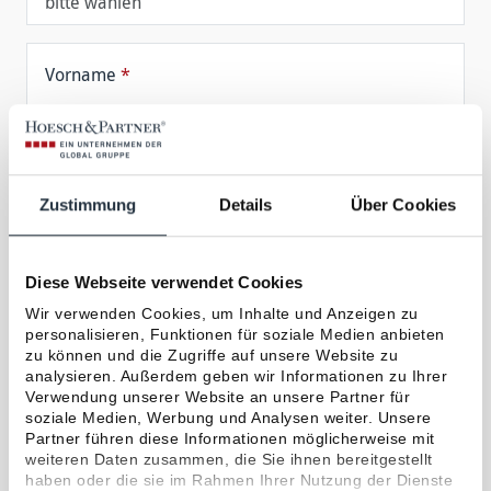
Vorname
*
Nachname
*
Zustimmung
Details
Über Cookies
Geburtsdatum
Diese Webseite verwendet Cookies
Wir verwenden Cookies, um Inhalte und Anzeigen zu
E-Mail
*
personalisieren, Funktionen für soziale Medien anbieten
zu können und die Zugriffe auf unsere Website zu
analysieren. Außerdem geben wir Informationen zu Ihrer
Mein Interesse
*
Verwendung unserer Website an unsere Partner für
soziale Medien, Werbung und Analysen weiter. Unsere
Partner führen diese Informationen möglicherweise mit
weiteren Daten zusammen, die Sie ihnen bereitgestellt
Möchten Sie uns bereits etwas mitteilen?
haben oder die sie im Rahmen Ihrer Nutzung der Dienste