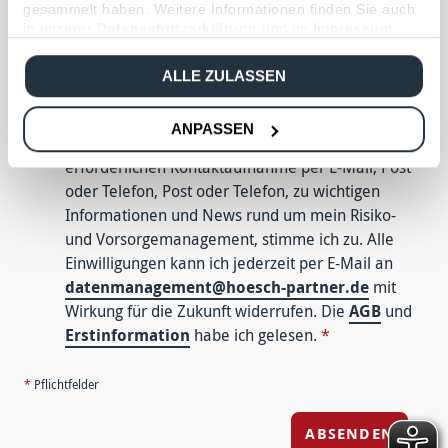
gesammelt haben. Weitere Informationen finden Sie auch
in unserer
Datenschutzerklärung
und im
Impressum
.
Ich willige ein, dass die Hoesch & Partner GmbH
meine oben genannten Daten speichert und
ALLE ZULASSEN
verarbeitet, um mich zu beraten. Das geschieht
unter den in der
Datenschutzerklärung
ANPASSEN
genannten Bedingungen. Der zur Beratung
erforderlichen Kontaktaufnahme per E-Mail, Post
oder Telefon, Post oder Telefon, zu wichtigen
Informationen und News rund um mein Risiko-
und Vorsorgemanagement, stimme ich zu. Alle
Einwilligungen kann ich jederzeit per E-Mail an
datenmanagement@hoesch-partner.de
mit
Wirkung für die Zukunft widerrufen. Die
AGB
und
Erstinformation
habe ich gelesen.
*
*
Pflichtfelder
ABSENDEN