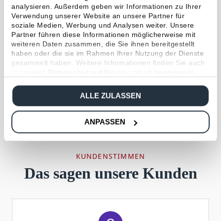
wichtiger Informationen und News rund um mein
analysieren. Außerdem geben wir Informationen zu Ihrer
Risiko- und Vorsorgemanagement. Alle
Verwendung unserer Website an unsere Partner für
soziale Medien, Werbung und Analysen weiter. Unsere
Einwilligungen kann ich jederzeit per E-Mail an
Partner führen diese Informationen möglicherweise mit
datenmanagement@hoesch-partner.de
mit
weiteren Daten zusammen, die Sie ihnen bereitgestellt
Wirkung für die Zukunft widerrufen. Die
AGB
und
haben oder die sie im Rahmen Ihrer Nutzung der Dienste
Erstinformation
habe ich gelesen.
*
gesammelt haben. Weitere Informationen finden Sie auch
in unserer
Datenschutzerklärung
und im
Impressum
.
*
Pflichtfelder
ALLE ZULASSEN
ABSENDEN
ANPASSEN
KUNDENSTIMMEN
Das sagen unsere Kunden