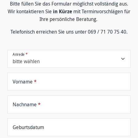
Bitte füllen Sie das For­mular mög­lichst voll­ständig aus.
Wir kontakt­ieren Sie
in Kürze
mit Termin­vor­schlägen für
Ihre persön­liche Be­ratung.
Tele­fonisch er­reichen Sie uns unter 069 / 71 70 75 40.
Anrede
*
Vorname
*
Nachname
*
Geburtsdatum