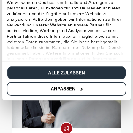
Wir verwenden Cookies, um Inhalte und Anzeigen zu
Hoesch & Partner in AssCompact:
personalisieren, Funktionen für soziale Medien anbieten
zu können und die Zugriffe auf unsere Website zu
Interview mit Hans-Jörg Niessen zum
analysieren. Außerdem geben wir Informationen zu Ihrer
Thema Service-Exzellenz und digitale
Verwendung unserer Website an unsere Partner für
Transformation im Maklerunternehmen
soziale Medien, Werbung und Analysen weiter. Unsere
Partner führen diese Informationen möglicherweise mit
Beitrag lesen
weiteren Daten zusammen, die Sie ihnen bereitgestellt
haben oder die sie im Rahmen Ihrer Nutzung der Dienste
gesammelt haben. Weitere Informationen finden Sie auch
in unserer
Datenschutzerklärung
und im
Impressum
.
ALLE ZULASSEN
ANPASSEN