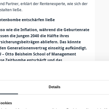
 Partner, erklärt der Rentenexperte, wie sich der
stalten ließe.
entenbombe entschärfen ließe
so wie die Inflation, während die Geburtenrate
ssen die Jungen 2040 die Hälfte ihres
sicherungsbeiträgen abliefern. Das könnte
den Generationenvertrag einseitig aufkündigt.
HU – Otto Beisheim School of Management
ese Zeitbombe entschärft und das
 und sicherer macht.
ausnehmen, das funktioniert auf die Dauer nicht“,
an Hagist von der WHU – Otto Beisheim School of
Details
Tatsache an, dass das Rentenniveau in Deutschland
 Lebenserwartung, während die Geburtenraten weiter
mer-Jahrgänge gehen in Rente und die
Cookies
 ihnen sollen ihren Lebensabend finanzieren. Wie