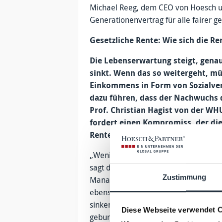
Michael Reeg, dem CEO von Hoesch und
Generationenvertrag für alle fairer ge
Gesetzliche Rente: Wie sich die R
Die Lebenserwartung steigt, genau
sinkt. Wenn das so weitergeht, mü
Einkommens in Form von Sozialver
dazu führen, dass der Nachwuchs 
Prof. Christian Hagist von der W
fordert einen Kompromiss, der di
Rentenversicherungssystem fairer
„Weniger reingeben und immer mehr r
sagt der Rentenexperte Prof. Christi
Zustimmung
Management. Damit spielt er auf die 
ebenso kontinuierlich steigt wie die
sinken. Die geburtenstarken Babyboo
Diese Webseite verwendet 
geburtenschwachen Generationen nach