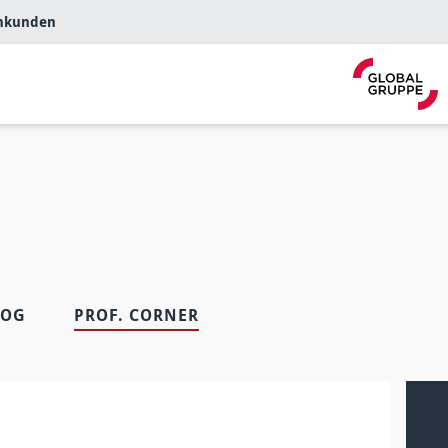
nkunden
LOG
PROF. CORNER