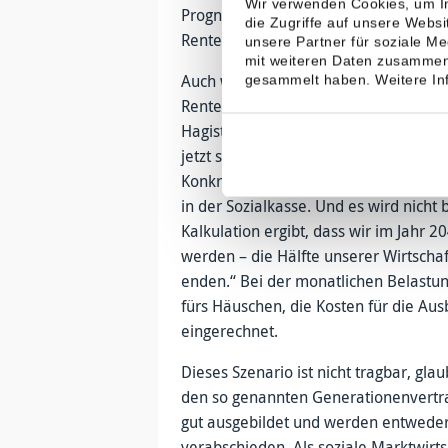
Wir verwenden Cookies, um In
Prognosen zeigen, müssen die Jungen
die Zugriffe auf unsere Webs
Rentenbeiträgen abgeben.
unsere Partner für soziale M
mit weiteren Daten zusammen,
Auch wenn das Isoliert betrachtet nich
gesammelt haben. Weitere Inf
Rentenbeitrag bei 18 oder 19 Prozent
Hagist. Rechne man die Kosten für Kr
jetzt schon schon ein Sozialversiche
Konkret verschwinden heute also 40 P
in der Sozialkasse. Und es wird nicht
Kalkulation ergibt, dass wir im Jahr 
werden – die Hälfte unserer Wirtschaf
enden.“ Bei der monatlichen Belastun
fürs Häuschen, die Kosten für die Aus
eingerechnet.
Dieses Szenario ist nicht tragbar, gla
den so genannten Generationenvertrag
gut ausgebildet und werden entweder 
verabschieden. Als soziale Marktwirts