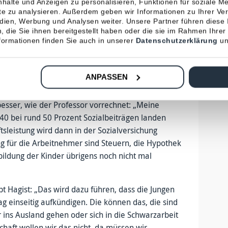
halte und Anzeigen zu personalisieren, Funktionen für soziale M
 bald 25 Prozent ihres Einkommens an
ite zu analysieren. Außerdem geben wir Informationen zu Ihrer V
edien, Werbung und Analysen weiter. Unsere Partner führen diese
 die Sie ihnen bereitgestellt haben oder die sie im Rahmen Ihrer
t so problematisch aussieht – derzeit liegt der
ormationen finden Sie auch in unserer
Datenschutzerklärung
un
 – „insgesamt addieren sich die Kosten“, warnt
anken- und Pflegeversicherung dazu, ergebe sich
ANPASSEN
rungsbeitrag pro Arbeitnehmer von über 40 Prozent.
rozent der Produktivität eines jeden Arbeitnehmers
 besser, wie der Professor vorrechnet: „Meine
2040 bei rund 50 Prozent Sozialbeiträgen landen
tsleistung wird dann in der Sozialversichung
g für die Arbeitnehmer sind Steuern, die Hypothek
bildung der Kinder übrigens noch nicht mal
ubt Hagist: „Das wird dazu führen, dass die Jungen
 einseitig aufkündigen. Die können das, die sind
ins Ausland gehen oder sich in die Schwarzarbeit
chaft wollen wir das nicht, da müssen wir