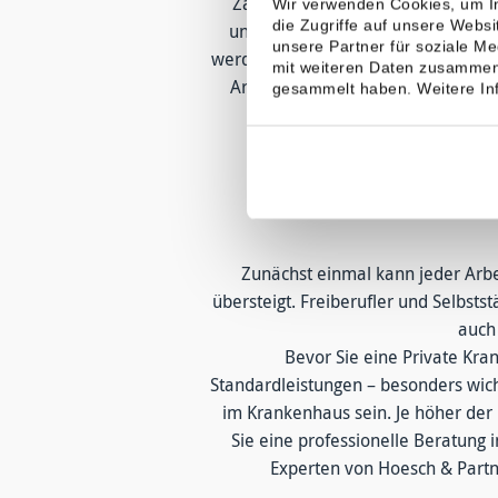
Zahnersatz müssen separat über 
Wir verwenden Cookies, um In
die Zugriffe auf unsere Webs
unabhängig von solchen festen Vor
unsere Partner für soziale M
werden. Sie bestimmen, welche Leis
mit weiteren Daten zusammen,
Arzttermin oder bessere medizini
gesammelt haben. Weitere Inf
Was sollte ich 
Zunächst einmal kann jeder Arbe
übersteigt. Freiberufler und Selbst
auch
Bevor Sie eine Private Kra
Standardleistungen – besonders wich
im Krankenhaus sein. Je höher der 
Sie eine professionelle Beratung
Experten von Hoesch & Partn