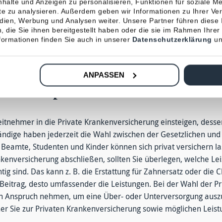
Zusatzversicherungen abgedeckt werden. Bei der Privaten Kran
halte und Anzeigen zu personalisieren, Funktionen für soziale M
ite zu analysieren. Außerdem geben wir Informationen zu Ihrer V
gaben. Sowohl der Tarif als auch der medizinische Leistungsumf
edien, Werbung und Analysen weiter. Unsere Partner führen diese
tungen Sie beziehen möchten. Außerdem erhalten Privatversiche
 die Sie ihnen bereitgestellt haben oder die sie im Rahmen Ihrer
sche Produkte und Behandlungen. Hoesch & Partner informiert 
ormationen finden Sie auch in unserer
Datenschutzerklärung
un
Krankenversicherungen und deren Möglichkeiten.
ANPASSEN
bei einer private Krankenversic
itnehmer in die Private Krankenversicherung einsteigen, desse
ständige haben jederzeit die Wahl zwischen der Gesetzlichen un
 Beamte, Studenten und Kinder können sich privat versichern la
nkenversicherung abschließen, sollten Sie überlegen, welche L
tig sind. Das kann z. B. die Erstattung für Zahnersatz oder die
Beitrag, desto umfassender die Leistungen. Bei der Wahl der P
 in Anspruch nehmen, um eine Über- oder Unterversorgung aus
er Sie zur Privaten Krankenversicherung sowie möglichen Leistu