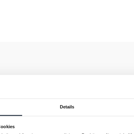
PRIVATE KRANKENVERSICHERUNG MÜNCHEN
 Vorteile einer privaten Kranken
Details
(PKV) gibt Ihnen die Möglichkeit, Ihr Versorgungsniveau selbst 
Cookies
 ein einheitlicher Leistungskatalog für alle Versicherten. Bes