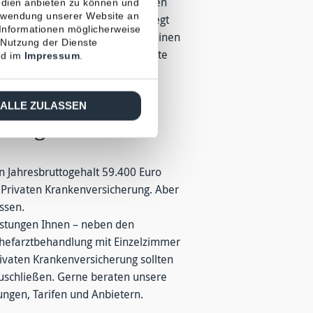
kenversicherung sind Sie dagegen
edien anbieten zu können und
erwendung unserer Website an
ang kann ganz individuell festlegt
 Informationen möglicherweise
rte oft automatisch schneller einen
 Nutzung der Dienste
Sie gerne in München über Private
d im
Impressum
.
ALLE ZULASSEN
herung beachten?
n Jahresbruttogehalt 59.400 Euro
d Privaten Krankenversicherung. Aber
ssen.
eistungen Ihnen – neben den
 Chefarztbehandlung mit Einzelzimmer
rivaten Krankenversicherung sollten
zuschließen. Gerne beraten unsere
ngen, Tarifen und Anbietern.