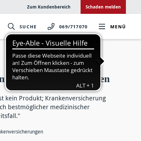
Zum Kundenbereich
Schaden melden
SUCHE
069/717070
MENÜ
nversicherung - München
st kein Produkt; Krankenversicherung
ch bestmöglicher medizinischer
sfall."
ankenversicherungen