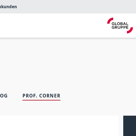
nkunden
LOG
PROF. CORNER