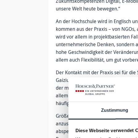
Zukunftskompetenzen Digital, E-Mobili
unsere Welt heute bewegen.“
An der Hochschule wird in Englisch u
kommen aus der Praxis – von NGOs, a
wird vor allem in projektbasierten Fal
unternehmerische Denken, sondern auch
hohe Geschwindigkeit der Veränderun
allem auch Flexibilität, um gut vorber
Der Kontakt mit der Praxis sei für die
Gaiziunas, da diese eben auch lernen 
der man neue Codes schreibt und dan
allem auch darum, dieses Neue dann i
häufig deutlich älteren KollegInnen a
Zustimmung
Größer noch sei jedoch die Herausfo
anzusprechen, die es häufig „schon di
Diese Webseite verwendet 
abspeichern können“. Die Coronakri