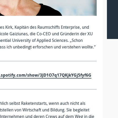
s Kirk, Kapitän des Raumschiffs Enterprise, und
t Nicole Gaiziunas, die Co-CEO und Gründerin der XU
ential University of Applied Sciences. „Schon
ass ich unbedingt erforschen und verstehen wollte.“
n.spotify.com/show/3JD1O7q17QKjkYGj5fyf6G
chlich selbst Raketenstarts, wenn auch nicht als
stellen von Wirtschaft und Bildung. Sie begleitet
 Unternehmen und deren Crews auf dem Weg in die