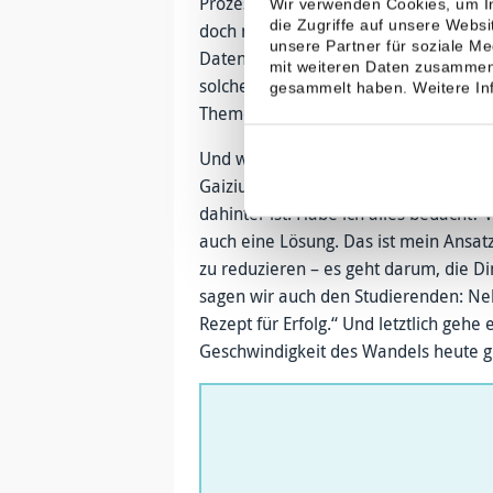
Prozesse zu digitalisieren, deutlich S
Wir verwenden Cookies, um In
die Zugriffe auf unsere Webs
doch noch immer hätten viele Arbeit
unsere Partner für soziale M
Datenberge geht. „Wer aufgeklärt ist
mit weiteren Daten zusammen,
solchen Prozessen umgehen. Ängste 
gesammelt haben. Weitere Inf
Themen, das ist unsere Aufgabe.“
Und wie bereitet sie sich persönlich 
Gaiziunas lacht und sagt: „Ich bin Opt
dahinter ist: Habe ich alles bedacht?
auch eine Lösung. Das ist mein Ansatz
zu reduzieren – es geht darum, die D
sagen wir auch den Studierenden: Nehm
Rezept für Erfolg.“ Und letztlich gehe
Geschwindigkeit des Wandels heute gi