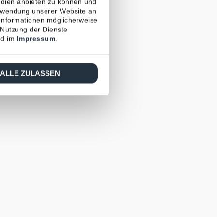
edien anbieten zu können und
erwendung unserer Website an
 Informationen möglicherweise
 Nutzung der Dienste
d im
Impressum
.
ALLE ZULASSEN