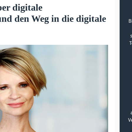
er digitale
nd den Weg in die digitale
B
T
V