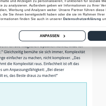
chubkraft verliehen, beobachtet Nicole Gaiziunas,
halte und Anzeigen zu personalisieren, Funktionen für soziale M
ite zu analysieren. Außerdem geben wir Informationen zu Ihrer V
nehmende Angst, wenn es um Digitalisierung und
edien, Werbung und Analysen weiter. Unsere Partner führen diese
 und kompetent, kann viel selbstbewusster mit
 die Sie ihnen bereitgestellt haben oder die sie im Rahmen Ihrer
abzubauen und Optimismus zu schaffen für neue
ormationen finden Sie auch in unserer
Datenschutzerklärung
un
auf die Unwägbarkeiten des Lebens vor? Nicole
ANPASSEN
imistin und blicke mit Neugier nach vorne. Die Logik
 Wenn ich alle möglichen Optionen kenne, finde ich
.“ Gleichzeitig bemühe sie sich immer, Komplexität
inge einfacher zu machen, nicht komplexer. „Das
t die Komplexität raus. Einfachheit ist oft das
 es um Anpassungsfähigkeit: „Bei dieser
lt es, das Beste draus zu machen!“