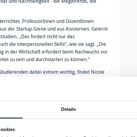
tät und Nachhaltigkeit - die Megatrends, die
nterrichtet, ProfessorInnen und DozentInnen
us der Startup-Szene und aus Konzernen. Gelernt
lstudien. „Das fordert nicht nur das
 die interpersonellen Skills“, wie sie sagt. „Die
g in der Wirtschaft erfordert beim Nachwuchs vor
eitet zu sein und durchstarten zu können.“
 Studierenden dabei extrem wichtig, findet Nicole
müssen, dass „nicht nur alles grüne Wiese ist, auf
n kommt das Neue in die Welt, sondern es geht vor
n bestehende Strukturen zu integrieren und mit
n echten Geschäftsprozessen zu arbeiten.“
Details
rderung, die klassischen Arbeitnehmenden
gital finden, wenn sie ein Dokument als PDF
Cookies
se und der Umzug ins Homeoffice habe dem Trend,