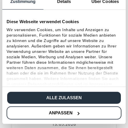
Zustimmung
Details
Über Cookies
passenden Versicherungsschutz für Immobilien
Diese Webseite verwendet Cookies
Das könnte Sie auch interessieren
Wir verwenden Cookies, um Inhalte und Anzeigen zu
personalisieren, Funktionen für soziale Medien anbieten
zu können und die Zugriffe auf unsere Website zu
analysieren. Außerdem geben wir Informationen zu Ihrer
Verwendung unserer Website an unsere Partner für
soziale Medien, Werbung und Analysen weiter. Unsere
Partner führen diese Informationen möglicherweise mit
weiteren Daten zusammen, die Sie ihnen bereitgestellt
haben oder die sie im Rahmen Ihrer Nutzung der Dienste
gesammelt haben. Weitere Informationen finden Sie auch
in unserer
Datenschutzerklärung
und im
Impressum
.
ALLE ZULASSEN
ANPASSEN
13.05.2026