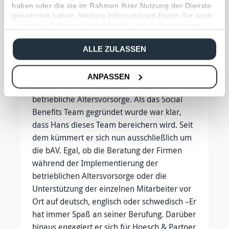
haben oder die sie im Rahmen Ihrer Nutzung der Dienste
Alltag. Nach Stationen bei der Allianz und der
gesammelt haben. Weitere Informationen finden Sie auch
Victoria Versicherung (heute ERGO)
in unserer
Datenschutzerklärung
und im
Impressum
.
bereichert er das Team von Hoesch & Partner
nun seit über 15 Jahren. Von Anfang an stand
ALLE ZULASSEN
für ihn die Altersvorsorge im Fokus seiner
Beratung der Privatkunden. Nicht von
ANPASSEN
ungefähr kommt also sein Interesse für die
betriebliche Altersvorsorge. Als das Social
Benefits Team gegründet wurde war klar,
dass Hans dieses Team bereichern wird. Seit
dem kümmert er sich nun ausschließlich um
die bAV. Egal, ob die Beratung der Firmen
während der Implementierung der
betrieblichen Altersvorsorge oder die
Unterstützung der einzelnen Mitarbeiter vor
Ort auf deutsch, englisch oder schwedisch –Er
hat immer Spaß an seiner Berufung. Darüber
hinaus engagiert er sich für Hoesch & Partner