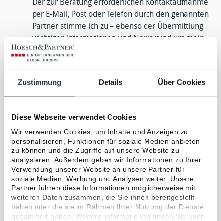
Der zur Beratung erforderlichen Kontaktaufnahme
per E-Mail, Post oder Telefon durch den genannten
Partner stimme ich zu – ebenso der Übermittlung
wichtiger Informationen und News rund um mein
Risiko- und Vorsorgemanagement. Alle
Einwilligungen kann ich jederzeit per E-Mail an
datenmanagement@hoesch-partner.de
mit
Zustimmung
Details
Über Cookies
Wirkung für die Zukunft widerrufen. Die
AGB
und
Erstinformation
habe ich gelesen.
*
Diese Webseite verwendet Cookies
*
Pflichtfelder
Wir verwenden Cookies, um Inhalte und Anzeigen zu
personalisieren, Funktionen für soziale Medien anbieten
ABSENDEN
zu können und die Zugriffe auf unsere Website zu
analysieren. Außerdem geben wir Informationen zu Ihrer
Verwendung unserer Website an unsere Partner für
soziale Medien, Werbung und Analysen weiter. Unsere
Partner führen diese Informationen möglicherweise mit
KUNDENSTIMMEN
weiteren Daten zusammen, die Sie ihnen bereitgestellt
Das sagen unsere Kunden
haben oder die sie im Rahmen Ihrer Nutzung der Dienste
gesammelt haben. Weitere Informationen finden Sie auch