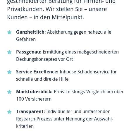
geschnei­derter Beratung für Firmen- und
Privat­kunden. Wir stellen Sie – unsere
Kunden – in den Mittel­punkt.
Ganzheitlich:
Ab­sicherung gegen nahezu alle
Gefahren
Passgenau:
Ermittlung eines maß­geschnei­derten
Deckungs­konzeptes vor Ort
Service Excellence:
Inhouse Schaden­service für
schnelle und direkte Hilfe
Marktüberblick:
Preis-­Leistungs-­Vergleich bei über
100 Versicherern
Transparent:
Individueller und umfas­sender
Research-­Prozess unter Nennung der Auswahl­
kriterien