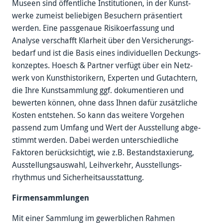
Museen sind öffent­liche Institu­tionen, in der Kunst­
werke zumeist beliebigen Besuchern präsentiert
werden. Eine pass­genaue Risiko­erfassung und
Analyse verschafft Klar­heit über den Ver­sicherungs­
bedarf und ist die Basis eines indivi­duellen Deckungs­
konzeptes. Hoesch & Partner verfügt über ein Netz­
werk von Kunst­historikern, Experten und Gut­achtern,
die Ihre Kunst­sammlung ggf. dokumen­tieren und
bewerten können, ohne dass Ihnen dafür zusätz­liche
Kosten ent­stehen. So kann das weitere Vor­gehen
passend zum Umfang und Wert der Aus­stellung abge­
stimmt werden. Dabei werden unter­schiedliche
Faktoren berück­sichtigt, wie z.B. Bestands­taxierung,
Aus­stellungs­auswahl, Leih­verkehr, Aus­stellungs­
rhythmus und Sicher­heits­ausstattung.
Firmen­sammlungen
Mit einer Sammlung im gewerb­lichen Rahmen