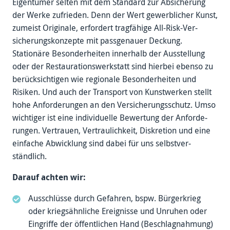
Eigentümer selten mit dem Standard zur Absicherung
der Werke zufrieden. Denn der Wert gewerb­licher Kunst,
zumeist Originale, erfor­dert trag­fähige All-­Risk-­Ver­
sicherungs­konzepte mit pass­genauer Deckung.
Stationäre Besonder­heiten inner­halb der Aus­stellung
oder der Restau­rations­werkstatt sind hierbei ebenso zu
berück­sich­tigen wie regio­nale Besonder­heiten und
Risiken. Und auch der Trans­port von Kunst­werken stellt
hohe Anforde­rungen an den Ver­sicherungs­schutz. Umso
wichtiger ist eine indivi­duelle Bewer­tung der Anforde­
rungen. Vertrauen, Vertrau­lichkeit, Diskretion und eine
ein­fache Abwick­lung sind dabei für uns selbst­ver­
ständlich.
Darauf achten wir:
Ausschlüsse durch Gefah­ren, bspw. Bürge­rkrieg
oder kriegs­ähnliche Ereig­nisse und Un­ruhen oder
Ein­griffe der öffent­lichen Hand (Beschlag­nahmung)