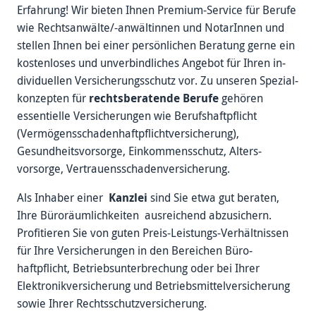
Erfahrung! Wir bieten Ihnen Premium-Service für Berufe
wie Rechts­anwälte/-anwältinnen und Notar­Innen und
stellen Ihnen bei einer per­sönlichen Beratung gerne ein
kosten­loses und un­ver­bindliches Angebot für Ihren in­
dividuellen Versicherungs­schutz vor. Zu unseren Spezial­
konzepten für
rechtsberatende Berufe
gehören
essentielle Versicherungen wie Berufshaft­pflicht
(Vermögens­schadenhaftpflicht­versicherung),
Gesundheits­vorsorge, Einkommens­schutz, Alters­
vorsorge, Vertrauens­schaden­versicherung.
Als Inhaber einer
Kanzlei
sind Sie etwa gut beraten,
Ihre Büro­räumlich­keiten aus­reichend ab­zusichern.
Profitieren Sie von guten Preis-Leistungs-Verhältnissen
für Ihre Versicherungen in den Bereichen Büro­
haftpflicht, Betriebs­unterbrechung oder bei Ihrer
Elektronik­versicherung und Betriebs­mittel­versicherung
sowie Ihrer Rechts­schutz­versicherung.