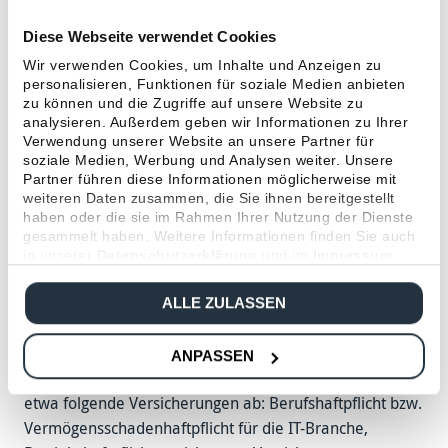
Diese Webseite verwendet Cookies
Wir verwenden Cookies, um Inhalte und Anzeigen zu
personalisieren, Funktionen für soziale Medien anbieten
zu können und die Zugriffe auf unsere Website zu
analysieren. Außerdem geben wir Informationen zu Ihrer
Verwendung unserer Website an unsere Partner für
IT
soziale Medien, Werbung und Analysen weiter. Unsere
Partner führen diese Informationen möglicherweise mit
Durch unsere langjährige Erfahrung mit der IT-Branche
weiteren Daten zusammen, die Sie ihnen bereitgestellt
kennen wir die spezi­fischen Risiken genau, denen Sie als
haben oder die sie im Rahmen Ihrer Nutzung der Dienste
IT-ExpertInnen oder IT-Dienst­leisterInnen eventuell
gesammelt haben. Weitere Informationen finden Sie auch
in unserer
Datenschutzerklärung
und im
Impressum
.
ausgesetzt sind. Wir bieten Ihnen als unab­hängiger
Versicherungs­makler einen indivi­duellen Rundum­schutz.
ALLE ZULASSEN
Damit können Sie sich im Schaden­fall zu 100 % auf uns
verlassen.
ANPASSEN
Für die
IT-Branche
decken unsere
Sonder­konzepte
etwa folgende Versiche­rungen ab: Berufs­haftpflicht bzw.
Vermögens­schaden­haftpflicht für die IT-Branche,