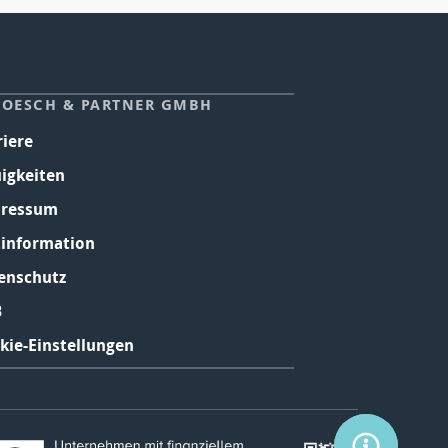
HOESCH & PARTNER GMBH
riere
igkeiten
ressum
tinformation
enschutz
B
kie-Einstellungen
SERVICE