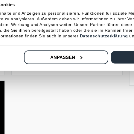
Cookies
18.06.2025
halte und Anzeigen zu personalisieren, Funktionen für soziale M
NEWS & PRESSE
ite zu analysieren. Außerdem geben wir Informationen zu Ihrer V
edien, Werbung und Analysen weiter. Unsere Partner führen diese
Alexander Ebert im Handelsblatt
 die Sie ihnen bereitgestellt haben oder die sie im Rahmen Ihrer
Interview: Viele Gewerbekunden
ormationen finden Sie auch in unserer
Datenschutzerklärung
un
bekommen keinen ausreichenden
Versicherungsschutz mehr
ANPASSEN
Beitrag lesen