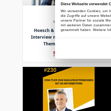
Diese Webseite verwendet 
Wir verwenden Cookies, um In
18.06.2025
die Zugriffe auf unsere Webs
unsere Partner für soziale M
NEWS & PRESSE
mit weiteren Daten zusammen,
Hoesch & Partner auf Procontra:
gesammelt haben. Weitere Inf
Interview mit Alexander Ebert zum
Thema Gewerbekunden
Beitrag lesen