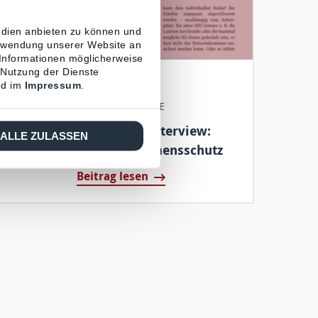
edien anbieten zu können und
erwendung unserer Website an
 Informationen möglicherweise
 Nutzung der Dienste
d im
Impressum
.
21.06.2024
NEWS & PRESSE
Maurizio Capra im Interview:
ALLE ZULASSEN
Betrieblicher Einkommensschutz
Beitrag lesen