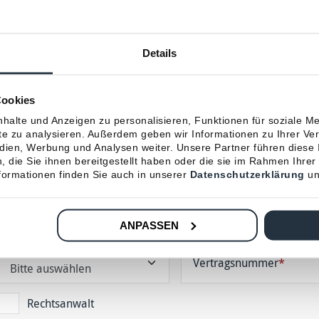
Angaben zu Ihrer Person
Details
Cookies
Titel
Vorname
*
halte und Anzeigen zu personalisieren, Funktionen für soziale M
ite zu analysieren. Außerdem geben wir Informationen zu Ihrer V
edien, Werbung und Analysen weiter. Unsere Partner führen diese
Straße
*
Nummer
*
PLZ
*
 die Sie ihnen bereitgestellt haben oder die sie im Rahmen Ihrer
ormationen finden Sie auch in unserer
Datenschutzerklärung
un
Telefon
Mobil
E-Mail
ANPASSEN
Versicherungsgesellschaft
*
Vertragsnummer
*
Rechtsanwalt