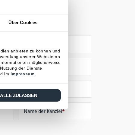
 / Kanzlei
Über Cookies
Nachname
*
edien anbieten zu können und
erwendung unserer Website an
 Informationen möglicherweise
Ort
*
 Nutzung der Dienste
d im
Impressum
.
*
ALLE ZULASSEN
Name der Kanzlei
*