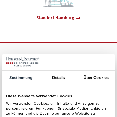
Standort Hamburg
BERATUNG ANFORDERN
In 2 Minuten zur
Zustimmung
Details
Über Cookies
persönlichen Beratung
Diese Webseite verwendet Cookies
Bitte füllen Sie das For­mular mög­lichst voll­ständig aus.
Wir verwenden Cookies, um Inhalte und Anzeigen zu
Wir kontakt­ieren Sie
in Kürze
mit Termin­vor­schlägen für
personalisieren, Funktionen für soziale Medien anbieten
Ihre persön­liche Be­ratung.
zu können und die Zugriffe auf unsere Website zu