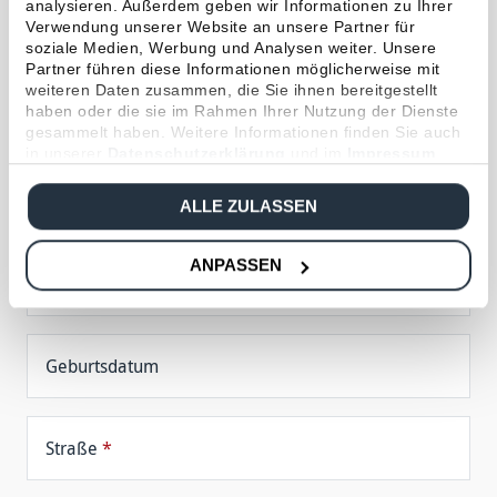
analysieren. Außerdem geben wir Informationen zu Ihrer
Tele­fonisch er­reichen Sie uns unter 069 / 71 70 75 40.
Verwendung unserer Website an unsere Partner für
soziale Medien, Werbung und Analysen weiter. Unsere
Partner führen diese Informationen möglicherweise mit
weiteren Daten zusammen, die Sie ihnen bereitgestellt
Anrede
*
haben oder die sie im Rahmen Ihrer Nutzung der Dienste
gesammelt haben. Weitere Informationen finden Sie auch
in unserer
Datenschutzerklärung
und im
Impressum
.
Vorname
*
ALLE ZULASSEN
ANPASSEN
Nachname
*
Geburtsdatum
Straße
*