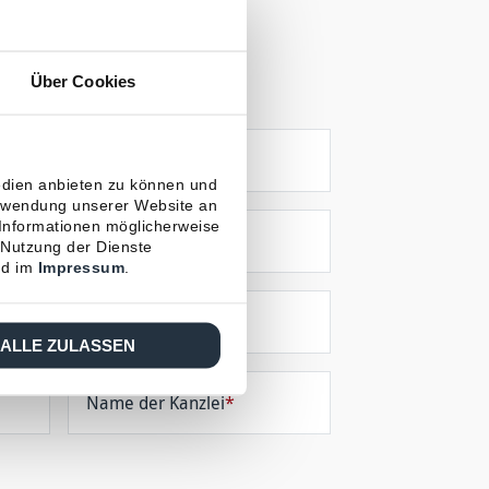
 / Kanzlei
Über Cookies
Nachname
*
edien anbieten zu können und
erwendung unserer Website an
 Informationen möglicherweise
Ort
*
 Nutzung der Dienste
d im
Impressum
.
*
ALLE ZULASSEN
Name der Kanzlei
*