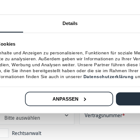
Angaben zu Ihrer Person
Details
Cookies
Titel
Vorname
*
halte und Anzeigen zu personalisieren, Funktionen für soziale M
ite zu analysieren. Außerdem geben wir Informationen zu Ihrer V
edien, Werbung und Analysen weiter. Unsere Partner führen diese
Straße
*
Nummer
*
PLZ
*
 die Sie ihnen bereitgestellt haben oder die sie im Rahmen Ihrer
ormationen finden Sie auch in unserer
Datenschutzerklärung
un
Telefon
Mobil
E-Mail
ANPASSEN
Versicherungsgesellschaft
*
Vertragsnummer
*
Rechtsanwalt